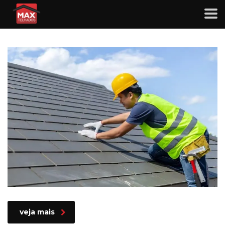
Como fazer a limpeza e
manutenção da calha e do telhado
veja mais