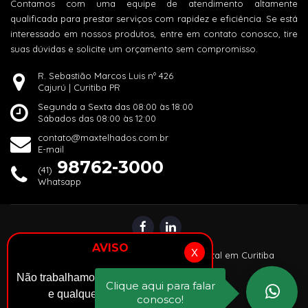
Contamos com uma equipe de atendimento altamente
qualificada para prestar serviços com rapidez e eficiência. Se está
interessado em nossos produtos, entre em contato conosco, tire
suas dúvidas e solicite um orçamento sem compromisso.
R. Sebastião Marcos Luis nº 426
Cajurú | Curitiba PR
Segunda a Sexta das 08:00 às 18:00
Sábados das 08:00 às 12:00
contato@maxtelhados.com.br
E-mail
98762-3000
(41)
Whatsapp
AVISO
X
© 2024 |
Alper: Agência de Marketing Digital em Curitiba
Não trabalhamos com venda de telhas
Clique aqui para falar
e qualquer outro material.
conosco!