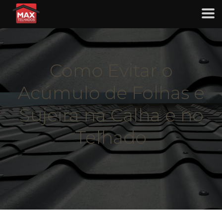
Como Evitar o
Acúmulo de Folhas e
Sujeira na Calha e no
Telhado