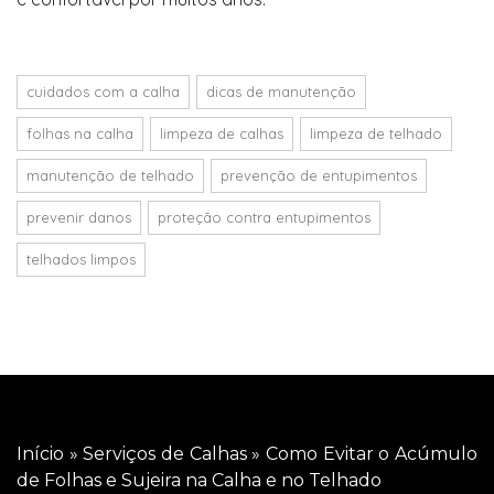
cuidados com a calha
dicas de manutenção
folhas na calha
limpeza de calhas
limpeza de telhado
manutenção de telhado
prevenção de entupimentos
prevenir danos
proteção contra entupimentos
telhados limpos
Início
»
Serviços de Calhas
»
Como Evitar o Acúmulo
de Folhas e Sujeira na Calha e no Telhado