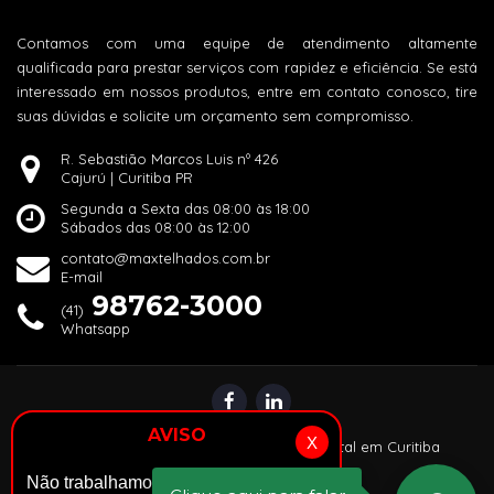
Contamos com uma equipe de atendimento altamente
qualificada para prestar serviços com rapidez e eficiência. Se está
interessado em nossos produtos, entre em contato conosco, tire
suas dúvidas e solicite um orçamento sem compromisso.
R. Sebastião Marcos Luis nº 426
Cajurú | Curitiba PR
Segunda a Sexta das 08:00 às 18:00
Sábados das 08:00 às 12:00
contato@maxtelhados.com.br
E-mail
98762-3000
(41)
Whatsapp
AVISO
X
© 2024 |
Alper: Agência de Marketing Digital em Curitiba
Não trabalhamos com venda de telhas