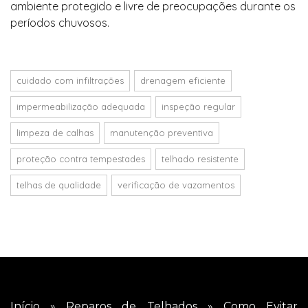
ambiente protegido e livre de preocupações durante os
períodos chuvosos.
cuidado com infiltrações
drenagem eficiente
impermeabilização adequada
inspeção regular
limpeza de calhas
manutenção preventiva
proteção contra tempestades
telhado resistente
telhas de qualidade
verificação de vazamentos
Início
»
Reparos de Telhados
»
Como Evitar