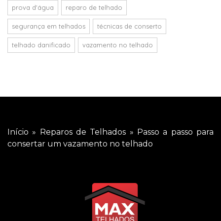
prova d'água
reparo de telhado
segurança em telhados
técnicas de conserto
telhado danificado
vazamento no telhado
Início
»
Reparos de Telhados
»
Passo a passo para
consertar um vazamento no telhado