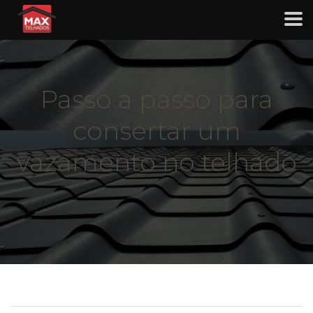
Passo a passo para
consertar um
vazamento no telhado