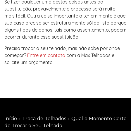
Se fizer qualquer uma destas coisas antes da
substituição, provavelmente o processo será muito
mais fácil. Outra coisa importante a ter em mente é que
sua casa precisa ser estruturalmente sólida. Isto porque
alguns tipos de danos, tais como assentamento, podem
ocorrer durante essa substituição.
Precisa trocar o seu telhado, mas não sabe por onde
começar?
Entre em contato
com a Max Telhados e
solicite um orçamento!
Início
»
Troca de Telhados
»
Qual o Momento Certo
de Trocar o Seu Telhado