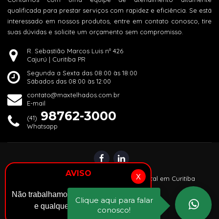
qualificada para prestar serviços com rapidez e eficiência. Se está
interessado em nossos produtos, entre em contato conosco, tire
suas dúvidas e solicite um orçamento sem compromisso.
R. Sebastião Marcos Luis nº 426
Cajurú | Curitiba PR
Segunda a Sexta das 08:00 às 18:00
Sábados das 08:00 às 12:00
contato@maxtelhados.com.br
E-mail
98762-3000
(41)
Whatsapp
AVISO
X
© 2024 |
Alper: Agência de Marketing Digital em Curitiba
Não trabalhamos com venda de telhas
Clique aqui para falar
e qualquer outro material.
conosco!